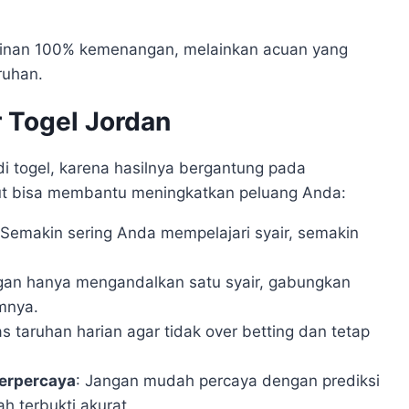
aminan 100% kemenangan, melainkan acuan yang
ruhan.
 Togel Jordan
i togel, karena hasilnya bergantung pada
ut bisa membantu meningkatkan peluang Anda:
 Semakin sering Anda mempelajari syair, semakin
gan hanya mengandalkan satu syair, gabungkan
mnya.
s taruhan harian agar tidak over betting dan tetap
terpercaya
: Jangan mudah percaya dengan prediksi
 terbukti akurat.