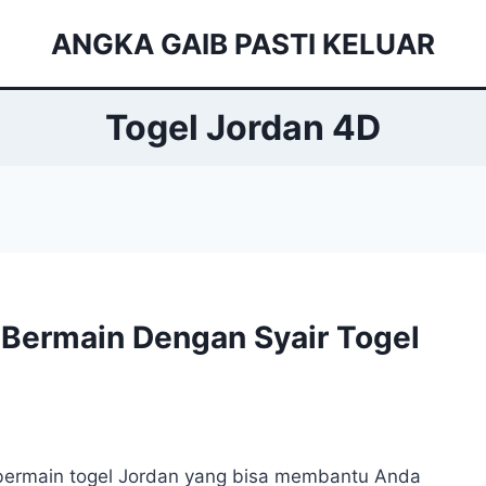
ANGKA GAIB PASTI KELUAR
Togel Jordan 4D
Bermain Dengan Syair Togel
 bermain togel Jordan yang bisa membantu Anda