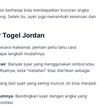
main berharap bisa mendapatkan bocoran angka
g. Selain itu, syair juga menambah keseruan dan
 Togel Jordan
ecara maksimal, pemain perlu tahu cara
erapa langkah mudahnya:
air
: Banyak syair yang menggunakan simbol atau
isalnya, kata “matahari” bisa diartikan sebagai
lang dari syair yang sering muncul. Ini bisa menjadi
lumnya
: Bandingkan syair dengan angka yang
relasi.