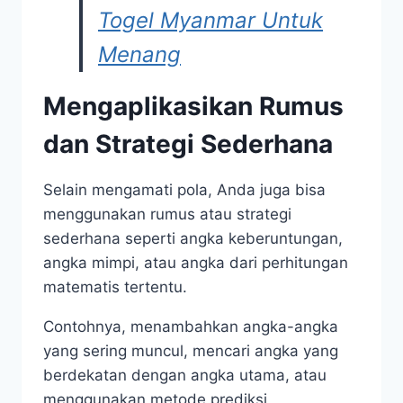
Togel Myanmar Untuk
Menang
Mengaplikasikan Rumus
dan Strategi Sederhana
Selain mengamati pola, Anda juga bisa
menggunakan rumus atau strategi
sederhana seperti angka keberuntungan,
angka mimpi, atau angka dari perhitungan
matematis tertentu.
Contohnya, menambahkan angka-angka
yang sering muncul, mencari angka yang
berdekatan dengan angka utama, atau
menggunakan metode prediksi