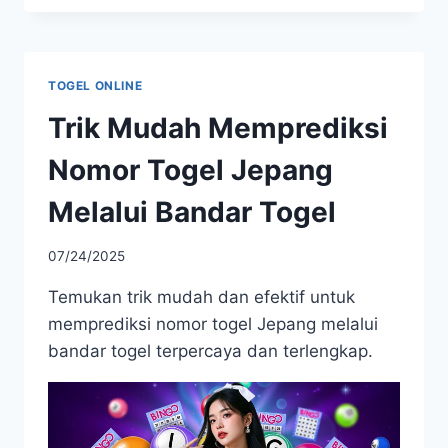
SYAIR
JEPANG
UNTUK
MENANG
TOGEL ONLINE
TOGEL
JEPANG
Trik Mudah Memprediksi
Nomor Togel Jepang
Melalui Bandar Togel
07/24/2025
Temukan trik mudah dan efektif untuk
memprediksi nomor togel Jepang melalui
bandar togel terpercaya dan terlengkap.