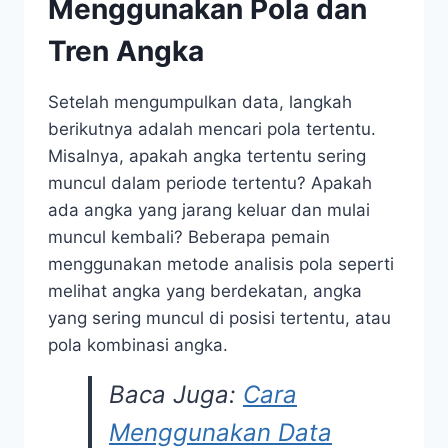
Menggunakan Pola dan
Tren Angka
Setelah mengumpulkan data, langkah
berikutnya adalah mencari pola tertentu.
Misalnya, apakah angka tertentu sering
muncul dalam periode tertentu? Apakah
ada angka yang jarang keluar dan mulai
muncul kembali? Beberapa pemain
menggunakan metode analisis pola seperti
melihat angka yang berdekatan, angka
yang sering muncul di posisi tertentu, atau
pola kombinasi angka.
Baca Juga:
Cara
Menggunakan Data