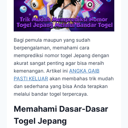
Bagi pemula maupun yang sudah
berpengalaman, memahami cara
memprediksi nomor togel Jepang dengan
akurat sangat penting agar bisa meraih
kemenangan. Artikel ini
ANGKA GAIB
PASTI KELUAR
akan membahas trik mudah
dan sederhana yang bisa Anda terapkan
melalui bandar togel terpercaya.
Memahami Dasar-Dasar
Togel Jepang