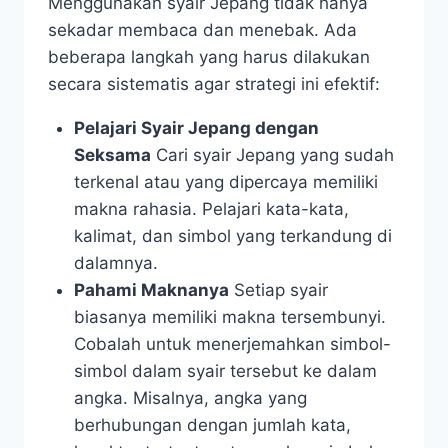
Menggunakan syair Jepang tidak hanya
sekadar membaca dan menebak. Ada
beberapa langkah yang harus dilakukan
secara sistematis agar strategi ini efektif:
Pelajari Syair Jepang dengan
Seksama
Cari syair Jepang yang sudah
terkenal atau yang dipercaya memiliki
makna rahasia. Pelajari kata-kata,
kalimat, dan simbol yang terkandung di
dalamnya.
Pahami Maknanya
Setiap syair
biasanya memiliki makna tersembunyi.
Cobalah untuk menerjemahkan simbol-
simbol dalam syair tersebut ke dalam
angka. Misalnya, angka yang
berhubungan dengan jumlah kata,