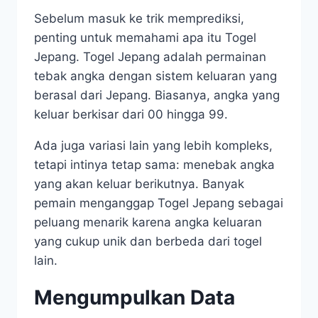
Sebelum masuk ke trik memprediksi,
penting untuk memahami apa itu Togel
Jepang. Togel Jepang adalah permainan
tebak angka dengan sistem keluaran yang
berasal dari Jepang. Biasanya, angka yang
keluar berkisar dari 00 hingga 99.
Ada juga variasi lain yang lebih kompleks,
tetapi intinya tetap sama: menebak angka
yang akan keluar berikutnya. Banyak
pemain menganggap Togel Jepang sebagai
peluang menarik karena angka keluaran
yang cukup unik dan berbeda dari togel
lain.
Mengumpulkan Data