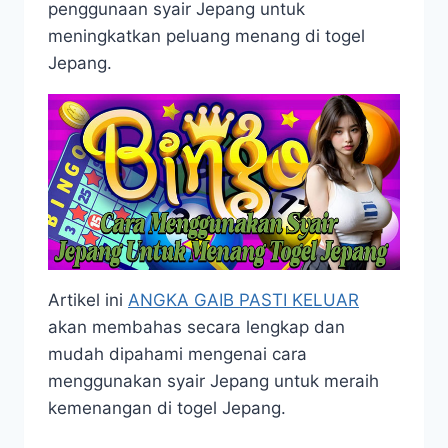
penggunaan syair Jepang untuk
meningkatkan peluang menang di togel
Jepang.
Artikel ini
ANGKA GAIB PASTI KELUAR
akan membahas secara lengkap dan
mudah dipahami mengenai cara
menggunakan syair Jepang untuk meraih
kemenangan di togel Jepang.