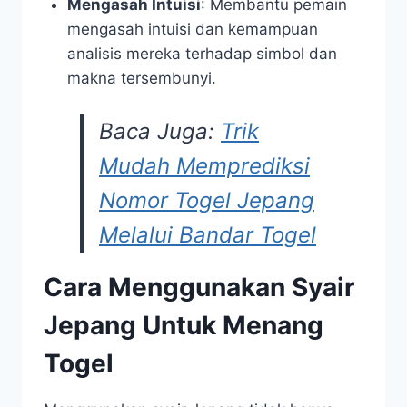
Mengasah Intuisi
: Membantu pemain
mengasah intuisi dan kemampuan
analisis mereka terhadap simbol dan
makna tersembunyi.
Baca Juga:
Trik
Mudah Memprediksi
Nomor Togel Jepang
Melalui Bandar Togel
Cara Menggunakan Syair
Jepang Untuk Menang
Togel