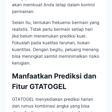
akan membuat Anda tetap dalam kontrol
permainan.
Selain itu, tentukan frekuensi bermain yang
realistis. Tidak perlu bermain setiap hari
jika belum menemukan prediksi kuat.
Fokuslah pada kualitas taruhan, bukan
kuantitas. Dengan begitu, peluang menang
bisa meningkat sambil meminimalkan risiko
kerugian.
Manfaatkan Prediksi dan
Fitur GTATOGEL
GTATOGEL menyediakan prediksi harian
dan rumus kombinasi angka yang bisa