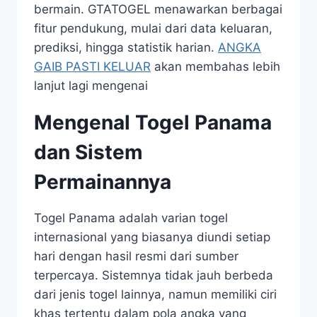
bermain. GTATOGEL menawarkan berbagai
fitur pendukung, mulai dari data keluaran,
prediksi, hingga statistik harian.
ANGKA
GAIB PASTI KELUAR
akan membahas lebih
lanjut lagi mengenai
Mengenal Togel Panama
dan Sistem
Permainannya
Togel Panama adalah varian togel
internasional yang biasanya diundi setiap
hari dengan hasil resmi dari sumber
terpercaya. Sistemnya tidak jauh berbeda
dari jenis togel lainnya, namun memiliki ciri
khas tertentu dalam pola angka yang