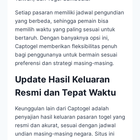
Setiap pasaran memiliki jadwal pengundian
yang berbeda, sehingga pemain bisa
memilih waktu yang paling sesuai untuk
bertaruh. Dengan banyaknya opsi ini,
Captogel memberikan fleksibilitas penuh
bagi penggunanya untuk bermain sesuai
preferensi dan strategi masing-masing.
Update Hasil Keluaran
Resmi dan Tepat Waktu
Keunggulan lain dari Captogel adalah
penyajian hasil keluaran pasaran togel yang
resmi dan akurat, sesuai dengan jadwal
undian masing-masing negara. Situs ini