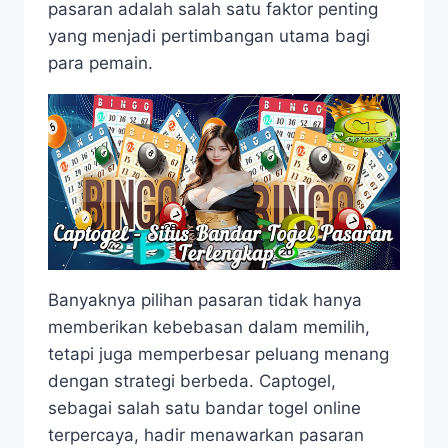
pasaran adalah salah satu faktor penting
yang menjadi pertimbangan utama bagi
para pemain.
Banyaknya pilihan pasaran tidak hanya
memberikan kebebasan dalam memilih,
tetapi juga memperbesar peluang menang
dengan strategi berbeda. Captogel,
sebagai salah satu bandar togel online
terpercaya, hadir menawarkan pasaran