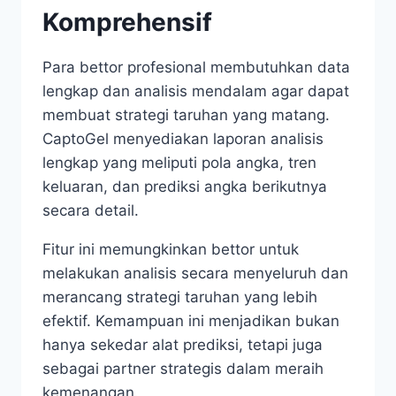
Komprehensif
Para bettor profesional membutuhkan data
lengkap dan analisis mendalam agar dapat
membuat strategi taruhan yang matang.
CaptoGel menyediakan laporan analisis
lengkap yang meliputi pola angka, tren
keluaran, dan prediksi angka berikutnya
secara detail.
Fitur ini memungkinkan bettor untuk
melakukan analisis secara menyeluruh dan
merancang strategi taruhan yang lebih
efektif. Kemampuan ini menjadikan bukan
hanya sekedar alat prediksi, tetapi juga
sebagai partner strategis dalam meraih
kemenangan.