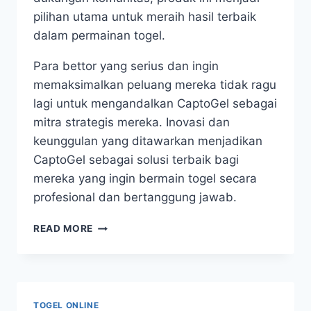
pilihan utama untuk meraih hasil terbaik
dalam permainan togel.
Para bettor yang serius dan ingin
memaksimalkan peluang mereka tidak ragu
lagi untuk mengandalkan CaptoGel sebagai
mitra strategis mereka. Inovasi dan
keunggulan yang ditawarkan menjadikan
CaptoGel sebagai solusi terbaik bagi
mereka yang ingin bermain togel secara
profesional dan bertanggung jawab.
MENGAPA
READ MORE
CAPTOGEL
MENJADI
PILIHAN
PARA
BETTOR
TOGEL ONLINE