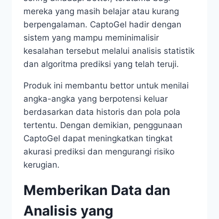
mereka yang masih belajar atau kurang
berpengalaman. CaptoGel hadir dengan
sistem yang mampu meminimalisir
kesalahan tersebut melalui analisis statistik
dan algoritma prediksi yang telah teruji.
Produk ini membantu bettor untuk menilai
angka-angka yang berpotensi keluar
berdasarkan data historis dan pola pola
tertentu. Dengan demikian, penggunaan
CaptoGel dapat meningkatkan tingkat
akurasi prediksi dan mengurangi risiko
kerugian.
Memberikan Data dan
Analisis yang