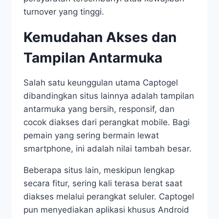
turnover yang tinggi.
Kemudahan Akses dan
Tampilan Antarmuka
Salah satu keunggulan utama Captogel
dibandingkan situs lainnya adalah tampilan
antarmuka yang bersih, responsif, dan
cocok diakses dari perangkat mobile. Bagi
pemain yang sering bermain lewat
smartphone, ini adalah nilai tambah besar.
Beberapa situs lain, meskipun lengkap
secara fitur, sering kali terasa berat saat
diakses melalui perangkat seluler. Captogel
pun menyediakan aplikasi khusus Android