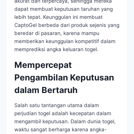
akurat dan terpercaya, sehingga mereka
dapat membuat keputusan taruhan yang
lebih tepat. Keunggulan ini membuat
CaptoGel berbeda dari produk sejenis yang
beredar di pasaran, karena mampu
memberikan keunggulan kompetitif dalam
memprediksi angka keluaran togel.
Mempercepat
Pengambilan Keputusan
dalam Bertaruh
Salah satu tantangan utama dalam
perjudian togel adalah kecepatan dalam
mengambil keputusan. Dalam dunia togel,
waktu sangat berharga karena angka-