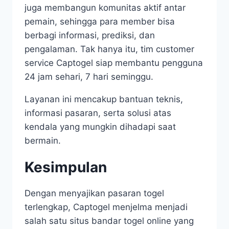
juga membangun komunitas aktif antar
pemain, sehingga para member bisa
berbagi informasi, prediksi, dan
pengalaman. Tak hanya itu, tim customer
service Captogel siap membantu pengguna
24 jam sehari, 7 hari seminggu.
Layanan ini mencakup bantuan teknis,
informasi pasaran, serta solusi atas
kendala yang mungkin dihadapi saat
bermain.
Kesimpulan
Dengan menyajikan pasaran togel
terlengkap, Captogel menjelma menjadi
salah satu situs bandar togel online yang