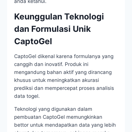
anda ketahui.
Keunggulan Teknologi
dan Formulasi Unik
CaptoGel
CaptoGel dikenal karena formulanya yang
canggih dan inovatif. Produk ini
mengandung bahan aktif yang dirancang
khusus untuk meningkatkan akurasi
prediksi dan mempercepat proses analisis
data togel.
Teknologi yang digunakan dalam
pembuatan CaptoGel memungkinkan
bettor untuk mendapatkan data yang lebih