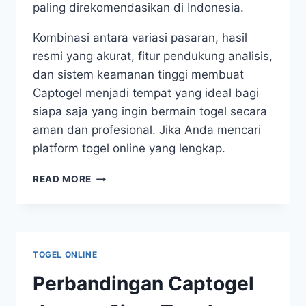
paling direkomendasikan di Indonesia.
Kombinasi antara variasi pasaran, hasil
resmi yang akurat, fitur pendukung analisis,
dan sistem keamanan tinggi membuat
Captogel menjadi tempat yang ideal bagi
siapa saja yang ingin bermain togel secara
aman dan profesional. Jika Anda mencari
platform togel online yang lengkap.
CAPTOGEL
READ MORE
–
SITUS
BANDAR
TOGEL
PASARAN
TOGEL ONLINE
TERLENGKAP
Perbandingan Captogel