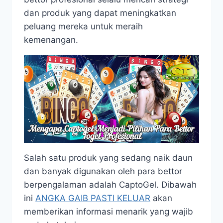
dan produk yang dapat meningkatkan
peluang mereka untuk meraih
kemenangan.
Salah satu produk yang sedang naik daun
dan banyak digunakan oleh para bettor
berpengalaman adalah CaptoGel. Dibawah
ini
ANGKA GAIB PASTI KELUAR
akan
memberikan informasi menarik yang wajib