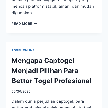
mencari platform stabil, aman, dan mudah
digunakan.
PERBANDINGAN
READ MORE
CAPTOGEL
DENGAN
SITUS
TOGEL
ONLINE
TOGEL ONLINE
LAIN
Mengapa Captogel
Menjadi Pilihan Para
Bettor Togel Profesional
05/30/2025
Dalam dunia perjudian captogel, para
bettor profesional selalu mencari strategi