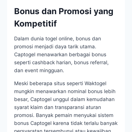
Bonus dan Promosi yang
Kompetitif
Dalam dunia togel online, bonus dan
promosi menjadi daya tarik utama.
Captogel menawarkan berbagai bonus
seperti cashback harian, bonus referral,
dan event mingguan.
Meski beberapa situs seperti Waktogel
mungkin menawarkan nominal bonus lebih
besar, Captogel unggul dalam kemudahan
syarat klaim dan transparansi aturan
promosi. Banyak pemain menyukai sistem
bonus Captogel karena tidak terlalu banyak
persyaratan tersembunyi atau kewajiban