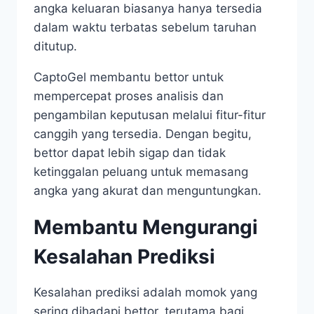
angka keluaran biasanya hanya tersedia
dalam waktu terbatas sebelum taruhan
ditutup.
CaptoGel membantu bettor untuk
mempercepat proses analisis dan
pengambilan keputusan melalui fitur-fitur
canggih yang tersedia. Dengan begitu,
bettor dapat lebih sigap dan tidak
ketinggalan peluang untuk memasang
angka yang akurat dan menguntungkan.
Membantu Mengurangi
Kesalahan Prediksi
Kesalahan prediksi adalah momok yang
sering dihadapi bettor, terutama bagi